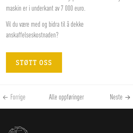
maskin er i underkant av 7 000 euro.
Vil du være med og bidra til å dekke
anskaffelseskostnaden?
STØTT OSS
Forrige
Alle oppføringer
Neste