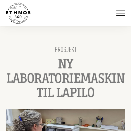
Gå til navigasjon
Gå til innhold
Gå til bunntekst
Meny
PROSJEKT
NY
LABORATORIEMASKIN
TIL LAPILO