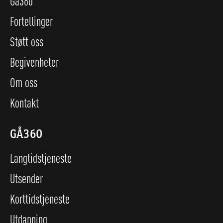
Gå360
Fortellinger
Støtt oss
Begivenheter
Om oss
Kontakt
GÅ360
Langtidstjeneste
Utsender
Korttidstjeneste
Utdanning