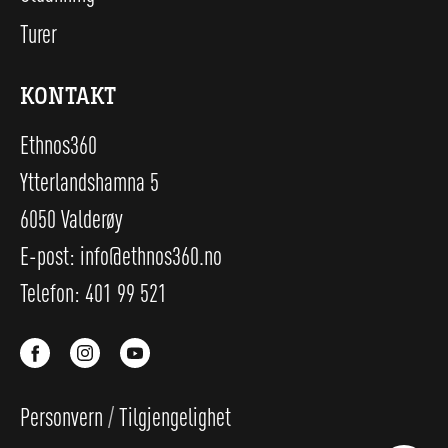
Turer
KONTAKT
Ethnos360
Ytterlandshamna 5
6050 Valderøy
E-post:
info@ethnos360.no
Telefon:
401 99 521
Personvern
/
Tilgjengelighet